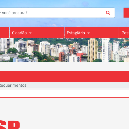
Cidadão
Estagiário
Pes
Requerimentos