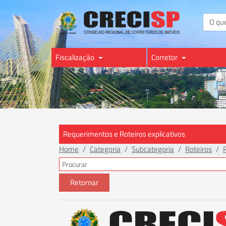
Buscar
Fiscalização
Corretor
Requerimentos e Roteiros explicativos
Home
Categoria
Subcategoria
Roteiros
Retornar