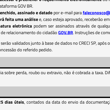
lataforma GOV BR.
eenchido, assinado e datado
por e-mail para
faleconosco@
rá feita uma análise
e, caso esteja aprovado, receberão em
tura eletrônica
podem ser assinados através de qualque
l de relacionamento do cidadão
GOV.BR
. Instruções de como
serão validados junto à base de dados no CRECI SP, após 
oncessão do referido pedido.
a sobre perda, roubo ou extravio, não é cobrada a taxa. 
25 dias úteis
, contados da data do envio da documentaçã