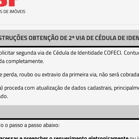
S DE IMÓVEIS
STRUÇÕES OBTENÇÃO DE 2ª VIA DE CÉDULA DE IDE
licitar segunda via de Cédula de Identidade COFECI. Contud
uída completamente.
 perda, roubo ou extravio da primeira via, não será cobrada
r(a) proceda com atualização de dados cadastrais, principa
ado.
o o passo a passo abaixo:
acessar e preencher o requerimento eletronicamente
ou i