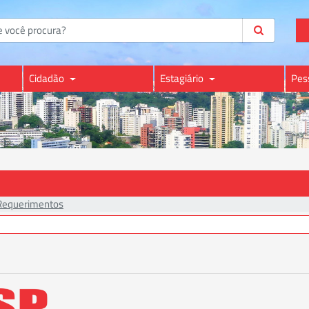
Cidadão
Estagiário
Pes
Requerimentos