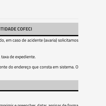
NTIDADE COFECI
o, em caso de acidente (avaria) solicitamos
 taxa de expediente.
lmente do endereço que consta em sistema. O
mprimir e preencher, datar, assinar de forma