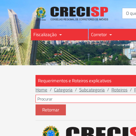
Buscar
Fiscalização
Corretor
Requerimentos e Roteiros explicativos
Home
Categoria
Subcategoria
Roteiros
Retornar