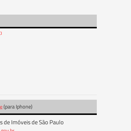
CI
(para Iphone)
re
s de Imóveis de São Paulo
.gov.br