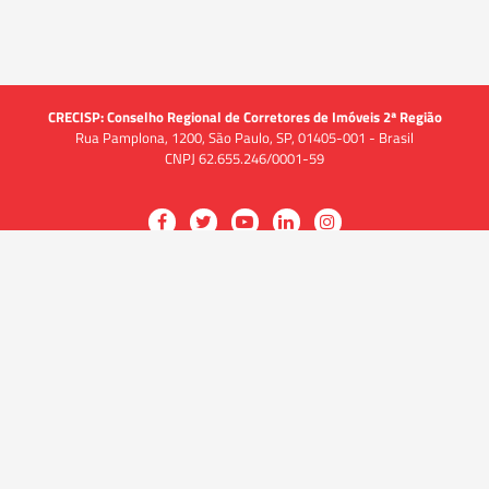
CRECISP: Conselho Regional de Corretores de Imóveis 2ª Região
Rua Pamplona, 1200, São Paulo, SP, 01405-001 - Brasil
CNPJ 62.655.246/0001-59
Acessar
Acessar
Acessar
Acessar
Acessar
a
a
a
a
a
O CRECI
página
página
página
página
página
O Conselho
no
no
no
no
no
Quem somos
Facebook
Twitter
YouTube
LinkedIn
Instagram
Quadro funcional
História
do
do
do
do
do
Delegacias
CRECISP
CRECISP
CRECISP
CRECISP
CRECISP
Fiscalização
Notícias
Analistas de Conformidade
(Fiscais)