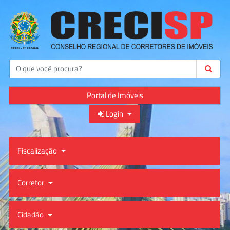
Buscar
Portal de Imóveis
Login
Fiscalização
Corretor
Cidadão