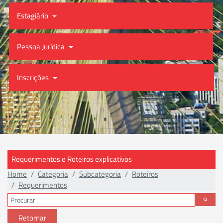
Estagiário
Pessoa Jurídica
Inscrições
Requerimentos e Roteiros explicativos
Home
Categoria
Subcategoria
Roteiros
Requerimentos
Retornar