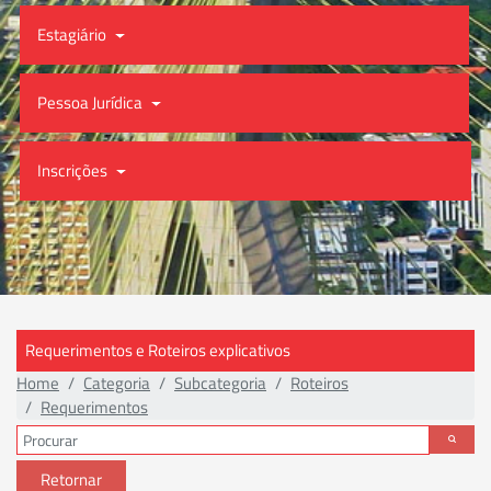
Estagiário
Pessoa Jurídica
Inscrições
Requerimentos e Roteiros explicativos
Home
Categoria
Subcategoria
Roteiros
Requerimentos
Retornar