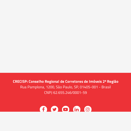
CRECISP: Conselho Regional de Corretores de Imóveis 2ª Região
Rua Pamplona, 1200, São Paulo, SP, 01405-001 - Brasil
CNPJ 62.655.246/0001-59
Acessar
Acessar
Acessar
Acessar
Acessar
a
a
a
a
a
O CRECI
página
página
página
página
página
O Conselho
no
no
no
no
no