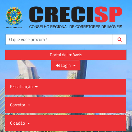
Buscar
Portal de Imóveis
Login
Fiscalização
Corretor
Cidadão