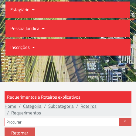
Estagiário
Pessoa Jurídica
Inscrições
Requerimentos e Roteiros explicativos
Home
Categoria
Subcategoria
Roteiros
Requerimentos
Retornar