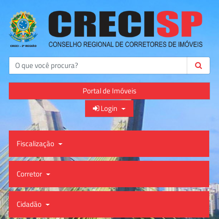
Buscar
Portal de Imóveis
Login
Fiscalização
Corretor
Cidadão