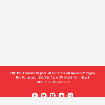
CRECISP: Conselho Regional de Corretores de Imóveis 2ª Região
Rua Pamplona, 1200, São Paulo, SP, 01405-001 - Brasil
CNPJ 62.655.246/0001-59
Acessar
Acessar
Acessar
Acessar
Acessar
a
a
a
a
a
O CRECI