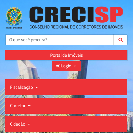
Buscar
Portal de Imóveis
Login
Fiscalização
Corretor
Cidadão