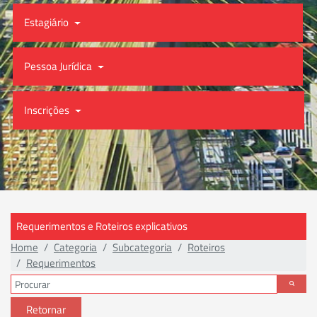
Estagiário
Pessoa Jurídica
Inscrições
Requerimentos e Roteiros explicativos
Home
Categoria
Subcategoria
Roteiros
Requerimentos
Retornar