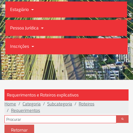
Estagiário
Pessoa Jurídica
Inscrições
Requerimentos e Roteiros explicativos
Home
Categoria
Subcategoria
Roteiros
Requerimentos
Retornar