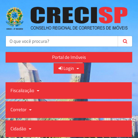
Buscar
Portal de Imóveis
Login
Fiscalização
Corretor
Cidadão