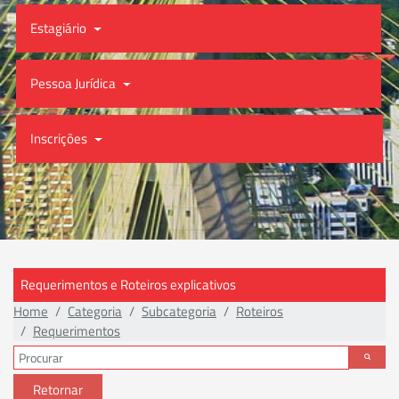
Estagiário
Pessoa Jurídica
Inscrições
Requerimentos e Roteiros explicativos
Home
Categoria
Subcategoria
Roteiros
Requerimentos
Retornar