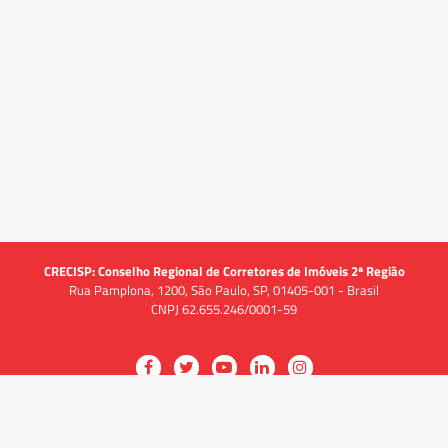
CRECISP: Conselho Regional de Corretores de Imóveis 2ª Região
Rua Pamplona, 1200, São Paulo, SP, 01405-001 - Brasil
CNPJ 62.655.246/0001-59
Acessar
Acessar
Acessar
Acessar
Acessar
a
a
a
a
a
O CRECI
página
página
página
página
página
O Conselho
no
no
no
no
no
Quem somos