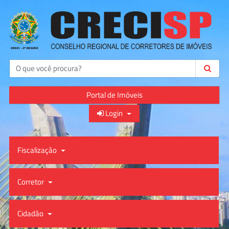
Buscar
Portal de Imóveis
Login
Fiscalização
Corretor
Cidadão