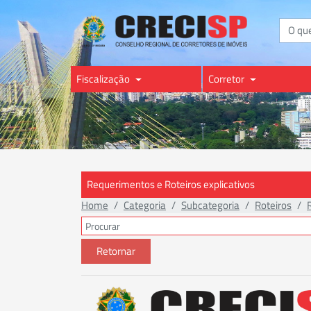
Buscar
Fiscalização
Corretor
Requerimentos e Roteiros explicativos
Home
Categoria
Subcategoria
Roteiros
Retornar