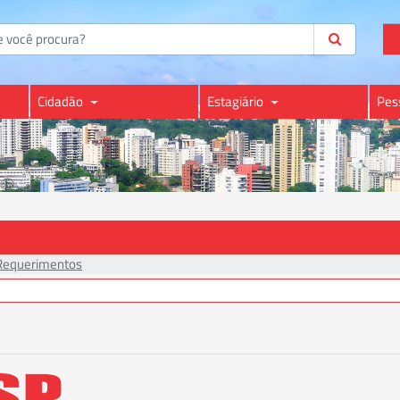
Cidadão
Estagiário
Pes
Requerimentos