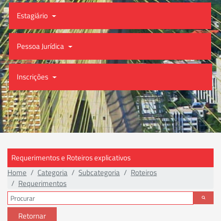
Estagiário
Pessoa Jurídica
Inscrições
Requerimentos e Roteiros explicativos
Home
Categoria
Subcategoria
Roteiros
Requerimentos
Retornar