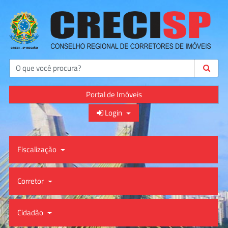
Buscar
Portal de Imóveis
Login
Fiscalização
Corretor
Cidadão