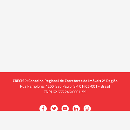
CRECISP: Conselho Regional de Corretores de Imóveis 2ª Região
Rua Pamplona, 1200, São Paulo, SP, 01405-001 - Brasil
CNPJ 62.655.246/0001-59
Acessar
Acessar
Acessar
Acessar
Acessar
a
a
a
a
a
O CRECI
página
página
página
página
página
O Conselho
no
no
no
no
no