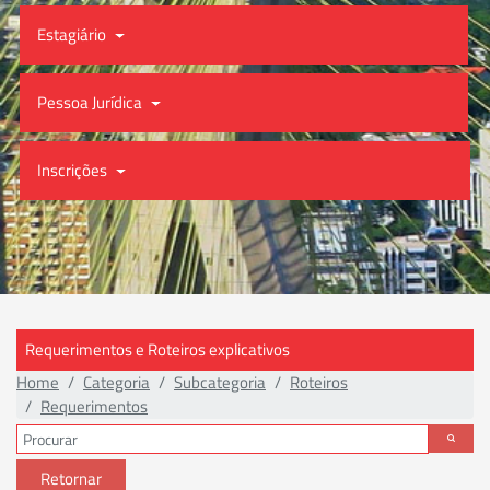
Estagiário
Pessoa Jurídica
Inscrições
Requerimentos e Roteiros explicativos
Home
Categoria
Subcategoria
Roteiros
Requerimentos
Retornar