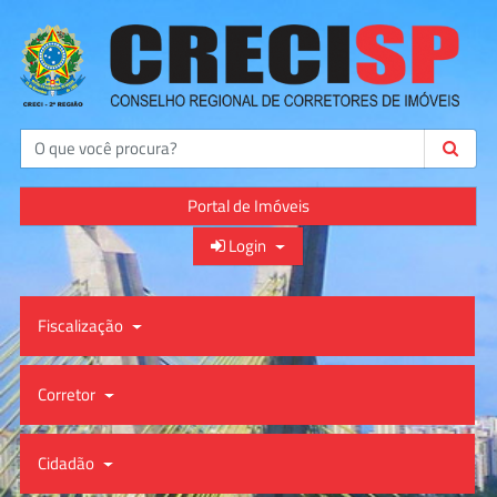
Buscar
Portal de Imóveis
Login
Fiscalização
Corretor
Cidadão