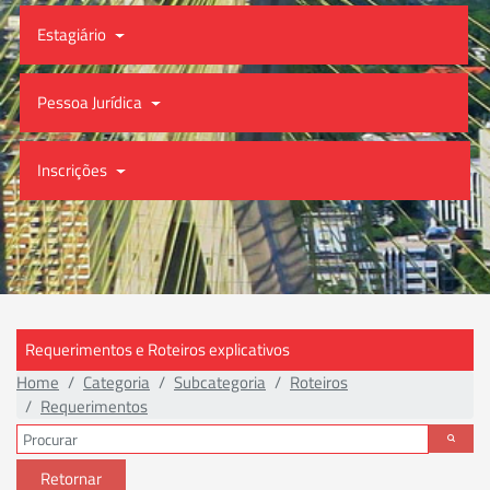
Estagiário
Pessoa Jurídica
Inscrições
Requerimentos e Roteiros explicativos
Home
Categoria
Subcategoria
Roteiros
Requerimentos
Retornar