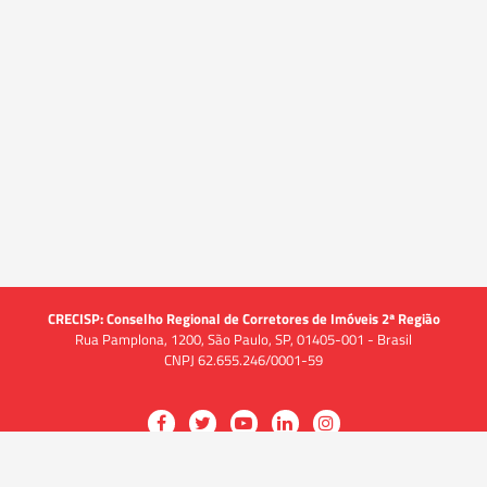
CRECISP: Conselho Regional de Corretores de Imóveis 2ª Região
Rua Pamplona, 1200, São Paulo, SP, 01405-001 - Brasil
CNPJ 62.655.246/0001-59
Acessar
Acessar
Acessar
Acessar
Acessar
a
a
a
a
a
O CRECI
página
página
página
página
página
O Conselho