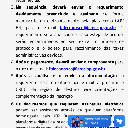
Na sequência, deverá enviar o requerimento
devidamente preenchido e assinado
de forma
manuscrita ou eletronicamente pela plataforma GOV
BR, para o e-mail
faleconosco@crecisp.gov.br
. O
requerimento será analisado e, caso esteja de acordo,
serão encaminhados ao seu e-mail o número de
protocolo e o boleto para recolhimento das taxas
administrativas devidas.
Após o pagamento, deverá enviar o comprovante
para
o mesmo e-mail:
faleconosco@crecisp.gov.br
.
Após a análise e o envio da documentação
, o
requerente será orientado por e-mail a procurar o
CRECI da região de destino para orientações e
complementação da inscrição.
Os documentos que requerem assinatura eletrônica
podem ser assinados através de qualquer plataforma
homologada pelo ICP Brasil, como por exemplo a
plataforma digital de relacionamento do cidadão
GOV.BR
.
Instruções de como utilizá-la, acesse o
vídeo informativo
.