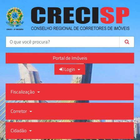
Buscar
Portal de Imóveis
Login
Fiscalização
Corretor
Cidadão