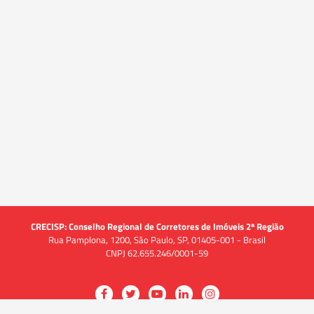
CRECISP: Conselho Regional de Corretores de Imóveis 2ª Região
Rua Pamplona, 1200, São Paulo, SP, 01405-001 - Brasil
CNPJ 62.655.246/0001-59
Acessar
Acessar
Acessar
Acessar
Acessar
a
a
a
a
a
O CRECI