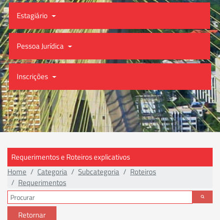
Estagiário
Pessoa Jurídica
Inscrições
Requerimentos e Roteiros explicativos
Home
Categoria
Subcategoria
Roteiros
Requerimentos
Retornar