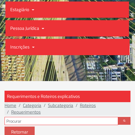
Estagiário
Pessoa Jurídica
Inscrições
Requerimentos e Roteiros explicativos
Home
Categoria
Subcategoria
Roteiros
Requerimentos
Retornar