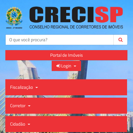
Buscar
Portal de Imóveis
Login
Fiscalização
Corretor
Cidadão