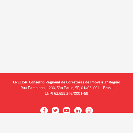
CRECISP: Conselho Regional de Corretores de Imóveis 2ª Região
Rua Pamplona, 1200, São Paulo, SP, 01405-001 - Brasil
CNPJ 62.655.246/0001-59
Acessar
Acessar
Acessar
Acessar
Acessar
a
a
a
a
a
O CRECI
página
página
página
página
página
O Conselho
no
no
no
no
no