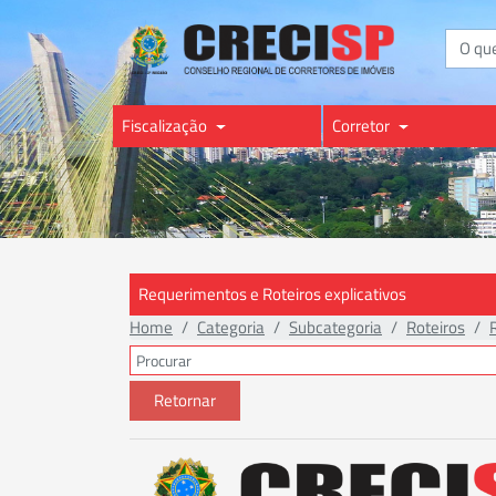
Buscar
Fiscalização
Corretor
Requerimentos e Roteiros explicativos
Home
Categoria
Subcategoria
Roteiros
Retornar