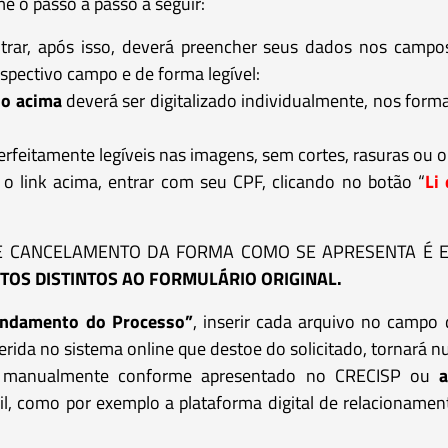
me o passo a passo a seguir:
trar, após isso, deverá preencher seus dados nos campos 
pectivo campo e de forma legível:
o acima
deverá ser digitalizado individualmente, nos form
rfeitamente legíveis nas imagens, sem cortes, rasuras ou o
r o link acima, entrar com seu CPF, clicando no botão “
Li 
E CANCELAMENTO DA FORMA COMO SE APRESENTA É E
TOS DISTINTOS AO FORMULÁRIO ORIGINAL.
Andamento do Processo”
, inserir cada arquivo no camp
erida no sistema online que destoe do solicitado, tornará 
 manualmente conforme apresentado no CRECISP ou
a
il, como por exemplo a plataforma digital de relacioname