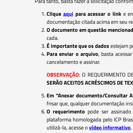
Para tanto, basta fazer a solicitação confor
Clique
aqui
para acessar o link
e en
documentação citada acima em seu res
O documento em questão mencionad
cada.
É importante que os dados
estejam pe
Para enviar o arquivo
, basta acessa
cancelamento e assinar.
OBSERVAÇÃO
: O REQUERIMENTO D
SERÃO ACEITOS ACRÉSCIMOS DE TEX
Em “Anexar documento/Consultar 
frisar que, qualquer documentação ins
O requerimento
pode ser assinado
plataforma homologada pelo ICP Bras
utilizá-la, acesse o
vídeo informativo
.