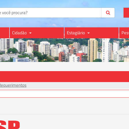
Cidadão
Estagiário
Pes
Requerimentos