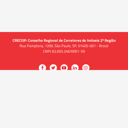
CRECISP: Conselho Regional de Corretores de Imóveis 2ª Região
Rua Pamplona, 1200, São Paulo, SP, 01405-001 - Brasil
CNPJ 62.655.246/0001-59
Acessar
Acessar
Acessar
Acessar
Acessar
a
a
a
a
a
O CRECI
página
página
página
página
página
O Conselho
no
no
no
no
no
Quem somos
Facebook
Twitter
YouTube
LinkedIn
Instagram
Quadro funcional
História
do
do
do
do
do
Delegacias
CRECISP
CRECISP
CRECISP
CRECISP
CRECISP
Fiscalização
Notícias