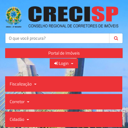
Buscar
Portal de Imóveis
Login
Fiscalização
Corretor
Cidadão