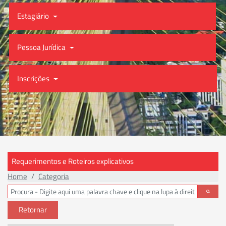
Estagiário
Pessoa Jurídica
Inscrições
Requerimentos e Roteiros explicativos
Home
Categoria
Retornar