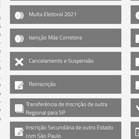
Multa Eleitoral 2021
i
s
e
Isenção Mãe Corretora
o
e
,
Cancelamento e Suspensão
e
,
Reinscrição
e
s
o
Transferência de Inscrição de outra
e
Regional para SP
a
Inscrição Secundária de outro Estado
com São Paulo