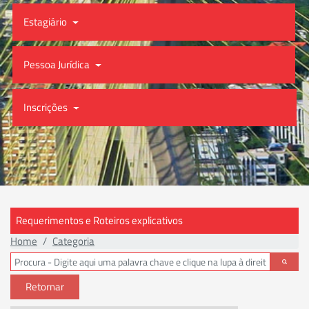
Estagiário
Pessoa Jurídica
Inscrições
Requerimentos e Roteiros explicativos
Home
Categoria
Retornar