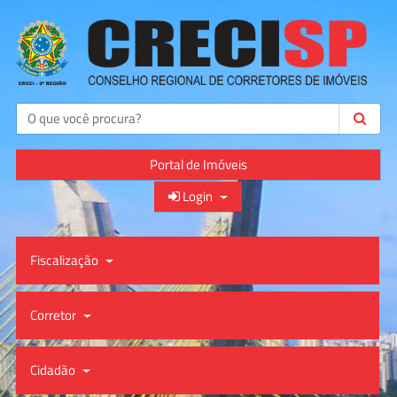
Buscar
Portal de Imóveis
Login
Fiscalização
Corretor
Cidadão