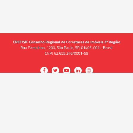
CRECISP: Conselho Regional de Corretores de Imóveis 2ª Região
Rua Pamplona, 1200, São Paulo, SP, 01405-001 - Brasil
CNPJ 62.655.246/0001-59
Acessar
Acessar
Acessar
Acessar
Acessar
a
a
a
a
a
O CRECI
página
página
página
página
página
O Conselho
no
no
no
no
no
Quem somos
Facebook
Twitter
YouTube
LinkedIn
Instagram
Quadro funcional
História
do
do
do
do
do
Delegacias
CRECISP
CRECISP
CRECISP
CRECISP
CRECISP
Fiscalização
Notícias