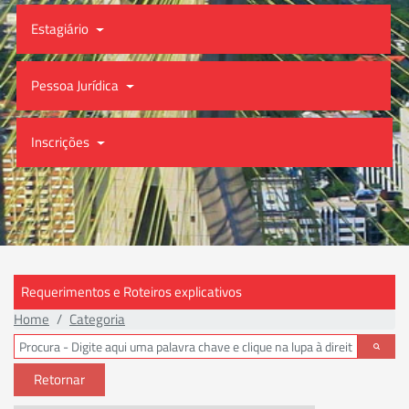
Estagiário
Pessoa Jurídica
Inscrições
Requerimentos e Roteiros explicativos
Home
Categoria
Retornar