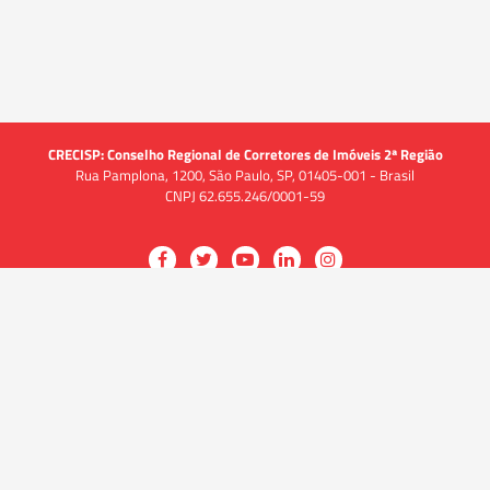
CRECISP: Conselho Regional de Corretores de Imóveis 2ª Região
Rua Pamplona, 1200, São Paulo, SP, 01405-001 - Brasil
CNPJ 62.655.246/0001-59
Acessar
Acessar
Acessar
Acessar
Acessar
a
a
a
a
a
O CRECI
página
página
página
página
página
O Conselho
no
no
no
no
no
Quem somos
Facebook
Twitter
YouTube
LinkedIn
Instagram
Quadro funcional
História
do
do
do
do
do
Delegacias
CRECISP
CRECISP
CRECISP
CRECISP
CRECISP
Fiscalização
Notícias