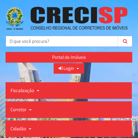
Buscar
Portal de Imóveis
Login
Fiscalização
Corretor
Cidadão