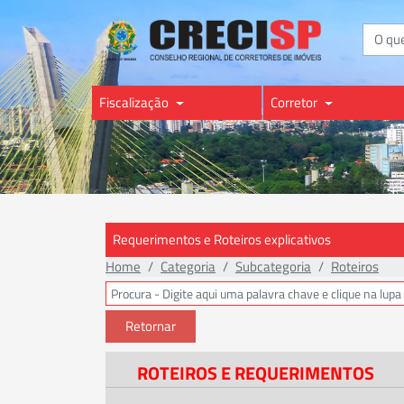
Buscar
Fiscalização
Corretor
Requerimentos e Roteiros explicativos
Home
Categoria
Subcategoria
Roteiros
Retornar
ROTEIROS E REQUERIMENTOS