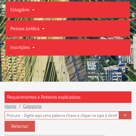
Estagiário
Pessoa Jurídica
Inscrições
Requerimentos e Roteiros explicativos
Home
Categoria
Retornar