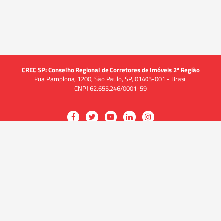
CRECISP: Conselho Regional de Corretores de Imóveis 2ª Região
Rua Pamplona, 1200, São Paulo, SP, 01405-001 - Brasil
CNPJ 62.655.246/0001-59
Acessar
Acessar
Acessar
Acessar
Acessar
a
a
a
a
a
O CRECI
página
página
página
página
página
O Conselho
no
no
no
no
no
Quem somos
Facebook
Twitter
YouTube
LinkedIn
Instagram
Quadro funcional
História
do
do
do
do
do
Delegacias
CRECISP
CRECISP
CRECISP
CRECISP
CRECISP
Fiscalização
Notícias