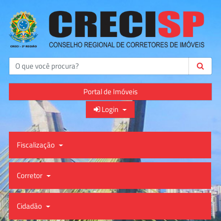
Buscar
Portal de Imóveis
Login
Fiscalização
Corretor
Cidadão