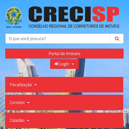
Buscar
Portal de Imóveis
Login
Fiscalização
Corretor
Cidadão