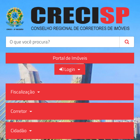
Buscar
Portal de Imóveis
Login
Fiscalização
Corretor
Cidadão