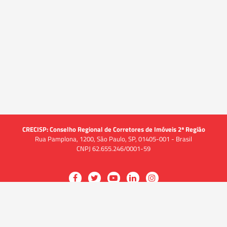
CRECISP: Conselho Regional de Corretores de Imóveis 2ª Região
Rua Pamplona, 1200, São Paulo, SP, 01405-001 - Brasil
CNPJ 62.655.246/0001-59
Acessar
Acessar
Acessar
Acessar
Acessar
a
a
a
a
a
O CRECI
página
página
página
página
página
O Conselho
no
no
no
no
no
Quem somos
Facebook
Twitter
YouTube
LinkedIn
Instagram
Quadro funcional