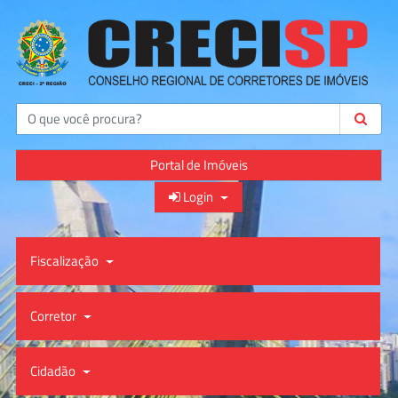
Buscar
Portal de Imóveis
Login
Fiscalização
Corretor
Cidadão