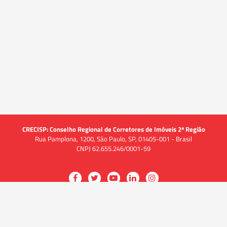
CRECISP: Conselho Regional de Corretores de Imóveis 2ª Região
Rua Pamplona, 1200, São Paulo, SP, 01405-001 - Brasil
CNPJ 62.655.246/0001-59
Acessar
Acessar
Acessar
Acessar
Acessar
a
a
a
a
a
O CRECI
página
página
página
página
página
O Conselho
no
no
no
no
no
Quem somos
Facebook
Twitter
YouTube
LinkedIn
Instagram
Quadro funcional