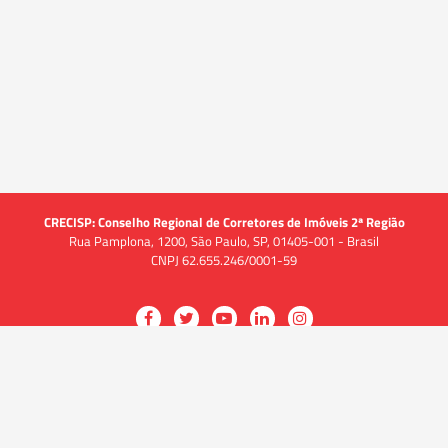
CRECISP: Conselho Regional de Corretores de Imóveis 2ª Região
Rua Pamplona, 1200, São Paulo, SP, 01405-001 - Brasil
CNPJ 62.655.246/0001-59
Acessar
Acessar
Acessar
Acessar
Acessar
a
a
a
a
a
O CRECI
página
página
página
página
página
O Conselho
no
no
no
no
no
Quem somos
Facebook
Twitter
YouTube
LinkedIn
Instagram
Quadro funcional
História
do
do
do
do
do