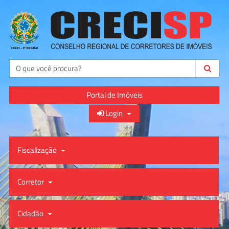
Buscar
Portal de Imóveis
Login
Fiscalização
Corretor
Cidadão